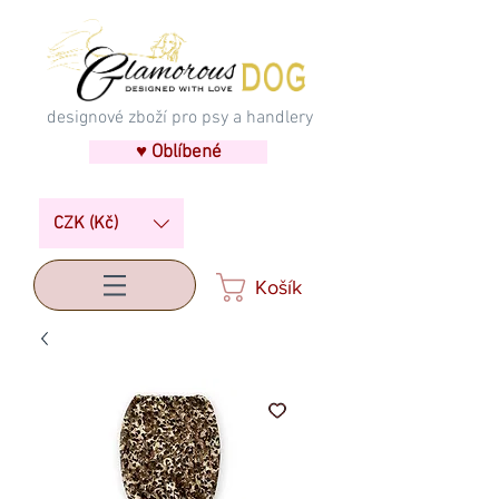
designové zboží pro psy a handlery
♥ Oblíbené
CZK (Kč)
Košík