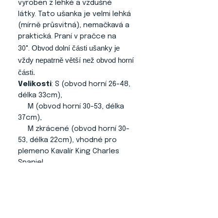
vyroben z lehké a vzdušné
látky. Tato ušanka je velmi lehká
(mírně průsvitná), nemačkavá a
praktická. Praní v pračce na
Obvod dolní části ušanky je
30°.
vždy nepatrně větší než obvod horní
části.
Velikosti
: S (obvod horní 26-48,
délka 33cm),
M (obvod horní 30-53, délka
37cm),
M zkrácené (obvod horní 30-
53, délka 22cm), vhodné pro
plemeno Kavalír King Charles
Spaniel
L (obvod horní 34-58, délka
41cm).
Je možné si nechat vyrobit
ušanku v libovolném rozměru.