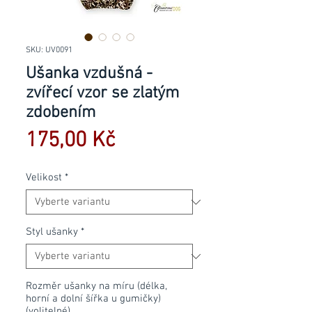
SKU: UV0091
Ušanka vzdušná -
zvířecí vzor se zlatým
zdobením
Cena
175,00 Kč
Velikost
*
Styl ušanky
*
Rozměr ušanky na míru (délka,
horní a dolní šířka u gumičky)
(volitelné)