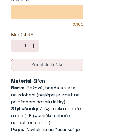
0/100
Množství
*
Přidat do košíku
Materiál
: Šifon
Barva
: Béžová, hnědá a zlatá
na zdobení (nejlépe je vidět na
přiloženém detailu látky)
Styl ušanky
: A (gumička nahoře
a dole), B (gumička nahoře,
uprostřed a dole).
Popis
: Návlek na uši "ušanka" je