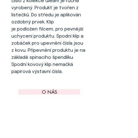
číslo z kolekce Gleam je ručně
vyrobený. Produkt je tvořen z
lístečků. Do středu je aplikován
ozdobný prvek. Klip
je podložen filcem, pro pevnější
uchycení produktu. Spodní klip a
zobáček pro upevnění čísla jsou
z kovu. Připevnění produktu je na
základě spínacího špendlíku.
Spodní kovový klip nemačká
papírová výstavní čísla.
O NÁS
KONTAKT
ADRESA
KYTLICKÁ 756/15