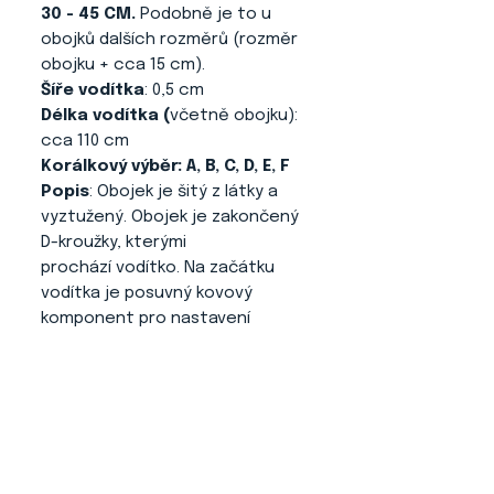
30 - 45 CM.
Podobně je to u
obojků dalších rozměrů (rozměr
obojku + cca 15 cm).
Šíře vodítka
: 0,5 cm
Délka vodítka (
včetně obojku):
cca 110 cm
Korálkový výběr: A, B, C, D, E, F
Popis
: Obojek je šitý z látky a
vyztužený. Obojek je zakončený
D-kroužky, kterými
prochází vodítko. Na začátku
vodítka je posuvný kovový
komponent pro nastavení
velikosti obojku na krku psa.
Kovové komponenty jsou
stříbrné barvy. Výstavní vodítko
je velmi jemné a příjemné do
ruky.