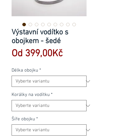
Výstavní vodítko s
obojkem - šedé
Zvýhodněná
Od
399,00Kč
cena
Délka obojku
*
Korálky na vodítku
*
Šíře obojku
*