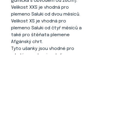
gumička s obvodem od 28cm).
Velikost XXS je vhodná pro
plemeno Saluki od dvou měsíců.
Velikost XS je vhodná pro
plemeno Saluki od čtyř měsíců a
také pro štěňata plemene
Afgánský chrt.
Tyto ušanky jsou vhodné pro
mladé psy, aby si zvykali na
návlek na uši až jim narostou,
aby si je při jídle neokusovali.
Výstavní vodítko
: Výstavní
vodítko čisté, nezdobené v
šesti barevných možnostech
(bílá, béžová, oranžová, šedá,
tmavě hnědá a černá).
Klip na výstavní číslo
: V
červené barvě o rozměru 10cm
x 8cm x 2,5cm.