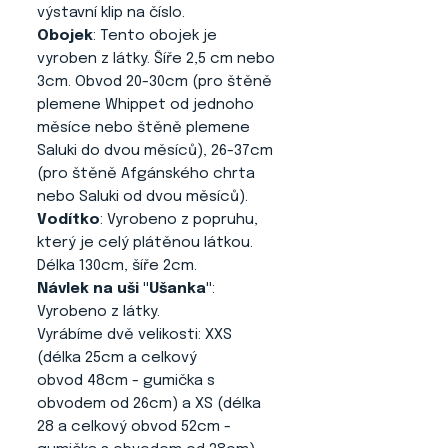
výstavní klip na číslo.
Obojek
: Tento obojek je
vyroben z látky. Šíře 2,5 cm nebo
3cm. Obvod 20-30cm (pro štěně
plemene Whippet od jednoho
měsíce nebo štěně plemene
Saluki do dvou měsíců), 26-37cm
(pro štěně Afgánského chrta
nebo Saluki od dvou měsíců).
Vodítko
: Vyrobeno z popruhu,
který je celý plátěnou látkou.
Délka 130cm, šíře 2cm.
Návlek na uši "Ušanka"
:
Vyrobeno z látky.
Vyrábíme dvě velikosti: XXS
(délka 25cm a celkový
obvod 48cm - gumička s
obvodem od 26cm) a XS (délka
28 a celkový obvod 52cm -