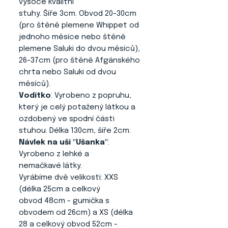
vysoce kvalitní
stuhy. Šíře 3cm. Obvod 20-30cm
(pro štěně plemene Whippet od
jednoho měsíce nebo štěně
plemene Saluki do dvou měsíců),
26-37cm (pro štěně Afgánského
chrta nebo Saluki od dvou
měsíců).
Vodítko
: Vyrobeno z popruhu,
který je celý potažený látkou a
ozdobený ve spodní části
stuhou. Délka 130cm, šíře 2cm.
Návlek na uši "Ušanka"
:
Vyrobeno z lehké a
nemačkavé látky.
Vyrábíme dvě velikosti: XXS
(délka 25cm a celkový
obvod 48cm - gumička s
obvodem od 26cm) a XS (délka
28 a celkový obvod 52cm -