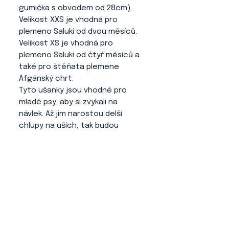
gumička s obvodem od 28cm).
Velikost XXS je vhodná pro
plemeno Saluki od dvou měsíců.
Velikost XS je vhodná pro
plemeno Saluki od čtyř měsíců a
také pro štěňata plemene
Afgánský chrt.
Tyto ušanky jsou vhodné pro
mladé psy, aby si zvykali na
návlek. Až jim narostou delší
chlupy na uších, tak budou
připraveni a při jídle bude pro ně
návlek zcela přirozený a nebude
docházet o okusování delších
chlupů na uších.
Výstavní vodítko
: Výstavní
vodítko čisté, nezdobené v
šesti barevných možnostech
(bílá, béžová, oranžová, šedá,