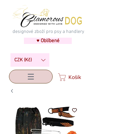
designové zboží pro psy a handlery
♥ Oblíbené
CZK (Kč)
Košík